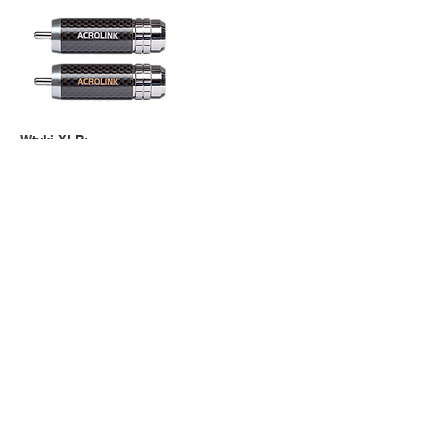
Wtyki XLR:
Styki: miedź tellurowa, miedź berylowa
Platerowanie: rodowanie
Poszycie: mosiądz + carbon
Impedancja: 110 Ω
Pokaż wszystkie produkty