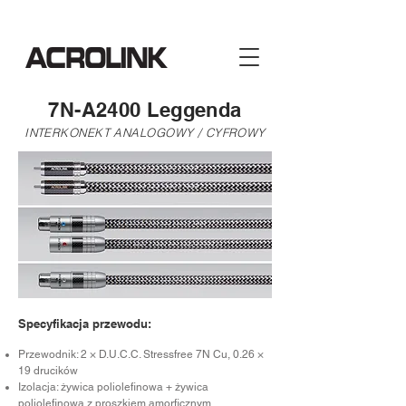
7N-A2400 Leggenda
INTERKONEKT ANALOGOWY / CYFROWY
Specyfikacja przewodu:
Przewodnik: 2 × D.U.C.C. Stressfree 7N Cu, 0.26 ×
19 drucików
Izolacja: żywica poliolefinowa + żywica
poliolefinowa z proszkiem amorficznym