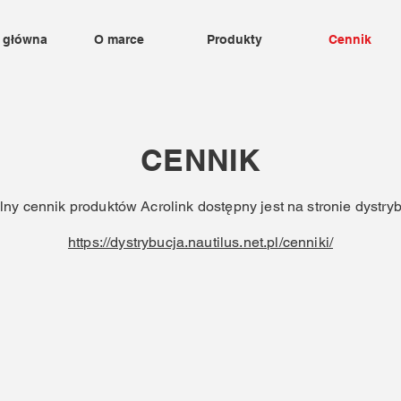
 główna
O marce
Produkty
Cennik
CENNIK
lny cennik produktów Acrolink dostępny jest na stronie dystryb
https://dystrybucja.nautilus.net.pl/cenniki/