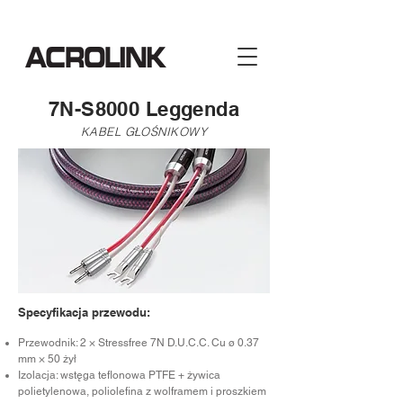
7N-S8000 Leggenda
KABEL GŁOŚNIKOWY
Specyfikacja przewodu:
Przewodnik: 2 × Stressfree 7N D.U.C.C. Cu ø 0.37
mm × 50 żył
Izolacja: wstęga teflonowa PTFE + żywica
polietylenowa, poliolefina z wolframem i proszkiem