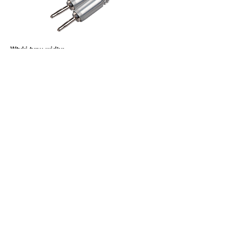
Wtyki typu widły:
Styki: miedź berylowa
Platerowanie: rodowane srebro
Obudowa zewnętrzna: duraluminium
Pokaż wszystkie produkty